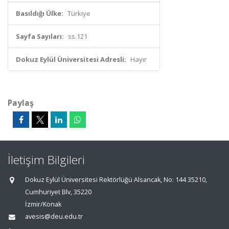
Basıldığı Ülke:
Türkiye
Sayfa Sayıları:
ss.121
Dokuz Eylül Üniversitesi Adresli:
Hayır
Paylaş
İletişim Bilgileri
Dokuz Eylül Üniversitesi Rektörlüğü Alsancak, No: 144 35210,
Cumhuriyet Blv, 35220
İzmir/Konak
avesis@deu.edu.tr