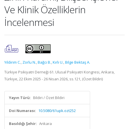
Ve Klinik Özelliklerin
İncelenmesi
Yıldırım C.
,
Zorlu N.
,
Bağcı B.
,
Kırlı U.
,
Bilge Bektaş A.
Türkiye Psikiyatri Derneği 61. Ulusal Psikiyatri Kongresi, Ankara,
Türkiye, 22 Ekim 2025 - 26 Nisan 2026, ss.121, (Özet Bildiri)
Yayın Türü:
Bildiri / Özet Bildiri
Doi Numarası:
10.5080/61upk.ozt252
Basıldığı Şehir:
Ankara