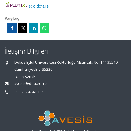
-
see details
Paylaş
İletişim Bilgileri
Dokuz Eylül Üniversitesi Rektörlüğü Alsancak, No: 144 35210,
Cumhuriyet Blv, 35220
İzmir/Konak
avesis@deu.edu.tr
+90 232 464 81 65