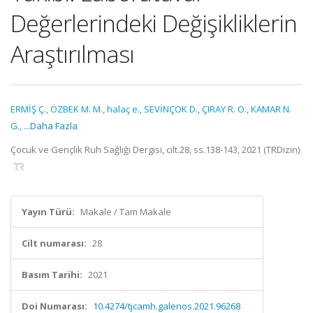
Değerlerindeki Değişikliklerin
Araştırılması
ERMİŞ Ç.
,
ÖZBEK M. M.
,
halaç e.
,
SEVİNÇOK D.
,
ÇIRAY R. O.
,
KAMAR N.
G.
,
...Daha Fazla
Çocuk ve Gençlik Ruh Sağlığı Dergisi, cilt.28, ss.138-143, 2021 (TRDizin)
Yayın Türü:
Makale / Tam Makale
Cilt numarası:
28
Basım Tarihi:
2021
Doi Numarası:
10.4274/tjcamh.galenos.2021.96268