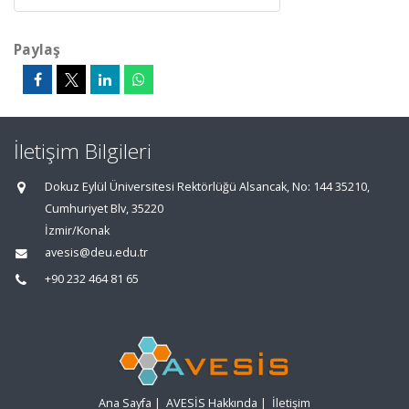
Paylaş
İletişim Bilgileri
Dokuz Eylül Üniversitesi Rektörlüğü Alsancak, No: 144 35210,
Cumhuriyet Blv, 35220
İzmir/Konak
avesis@deu.edu.tr
+90 232 464 81 65
Ana Sayfa
|
AVESİS Hakkında
|
İletişim