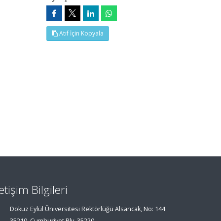
Atıf İçin Kopyala
letişim Bilgileri
Dokuz Eylül Üniversitesi Rektörlüğü Alsancak, No: 144
35210, Cumhuriyet Blv, 35220