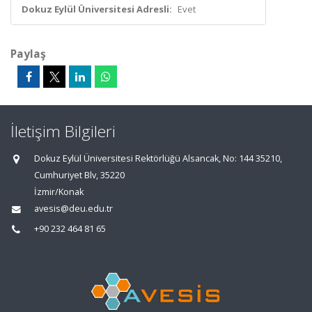
Dokuz Eylül Üniversitesi Adresli:
Evet
Paylaş
İletişim Bilgileri
Dokuz Eylül Üniversitesi Rektörlüğü Alsancak, No: 144 35210,
Cumhuriyet Blv, 35220
İzmir/Konak
avesis@deu.edu.tr
+90 232 464 81 65