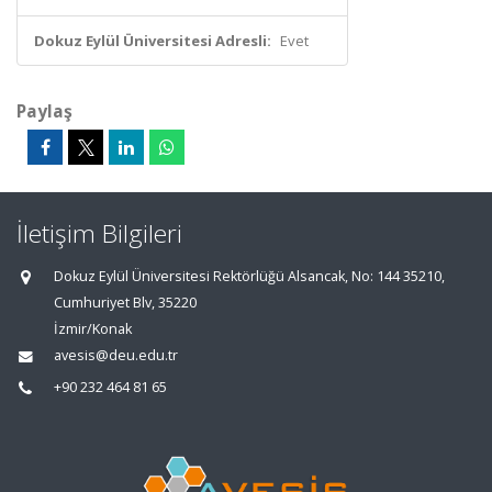
Dokuz Eylül Üniversitesi Adresli:
Evet
Paylaş
İletişim Bilgileri
Dokuz Eylül Üniversitesi Rektörlüğü Alsancak, No: 144 35210,
Cumhuriyet Blv, 35220
İzmir/Konak
avesis@deu.edu.tr
+90 232 464 81 65