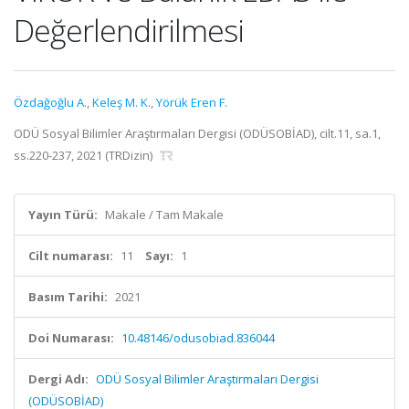
Değerlendirilmesi
Özdağoğlu A.
,
Keleş M. K.
,
Yörük Eren F.
ODÜ Sosyal Bilimler Araştırmaları Dergisi (ODÜSOBİAD), cilt.11, sa.1,
ss.220-237, 2021 (TRDizin)
Yayın Türü:
Makale / Tam Makale
Cilt numarası:
11
Sayı:
1
Basım Tarihi:
2021
Doi Numarası:
10.48146/odusobiad.836044
Dergi Adı:
ODÜ Sosyal Bilimler Araştırmaları Dergisi
(ODÜSOBİAD)