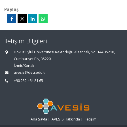
Paylaş
İletişim Bilgileri
Dokuz Eylül Üniversitesi Rektörlüğü Alsancak, No: 144 35210,
Cumhuriyet Blv, 35220
İzmir/Konak
avesis@deu.edu.tr
+90 232 464 81 65
Ana Sayfa
|
AVESİS Hakkında
|
İletişim