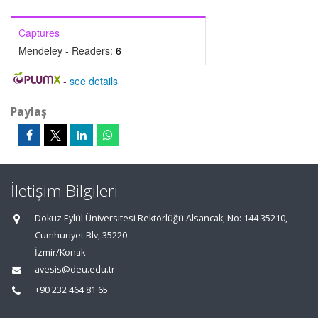
Captures
Mendeley - Readers:
6
-
see details
Paylaş
İletişim Bilgileri
Dokuz Eylül Üniversitesi Rektörlüğü Alsancak, No: 144 35210,
Cumhuriyet Blv, 35220
İzmir/Konak
avesis@deu.edu.tr
+90 232 464 81 65