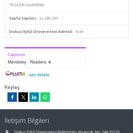
TR DİZİN (ULAKBİM)
Sayfa Sayıları:
ss.285-293
Dokuz Eylül Üniversitesi Adresli:
Evet
Captures
Mendeley - Readers:
4
-
see details
Paylaş
İletişim Bilgileri
Dokuz Eylül Üniversitesi Rektörlüğü Alsancak, No: 144 35210,