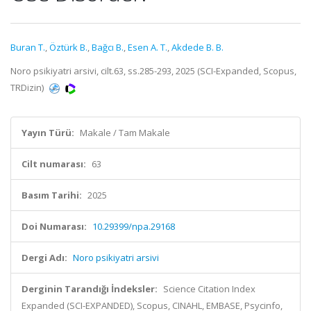
Buran T.
,
Öztürk B.
,
Bağcı B.
,
Esen A. T.
,
Akdede B. B.
Noro psikiyatri arsivi, cilt.63, ss.285-293, 2025 (SCI-Expanded, Scopus,
TRDizin)
Yayın Türü:
Makale / Tam Makale
Cilt numarası:
63
Basım Tarihi:
2025
Doi Numarası:
10.29399/npa.29168
Dergi Adı:
Noro psikiyatri arsivi
Derginin Tarandığı İndeksler:
Science Citation Index
Expanded (SCI-EXPANDED), Scopus, CINAHL, EMBASE, Psycinfo,