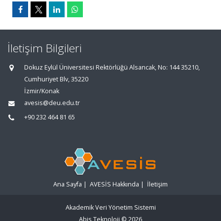
İletişim Bilgileri
Dokuz Eylül Üniversitesi Rektörlüğü Alsancak, No: 144 35210,
Cumhuriyet Blv, 35220
İzmir/Konak
avesis@deu.edu.tr
+90 232 464 81 65
Ana Sayfa
|
AVESİS Hakkında
|
İletişim
Akademik Veri Yönetim Sistemi
Abis Teknoloji
© 2026