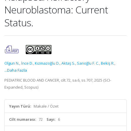
Neuroblastoma: Current
Status.
Olgun N.
,
İnce D.
,
Kızmazoğlu D.
,
Aktaş S.
,
Sarıoğlu F. C.
,
Bekiş R.
,
...Daha Fazla
PEDIATRIC BLOOD AND CANCER, cilt.72, sa.6, ss.707, 2025 (SCI-
Expanded, Scopus)
Yayın Türü:
Makale / Özet
Cilt numarası:
72
Sayı:
6