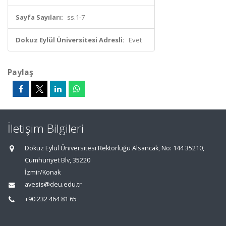
Sayfa Sayıları:
ss.1-7
Dokuz Eylül Üniversitesi Adresli:
Evet
Paylaş
İletişim Bilgileri
Dokuz Eylül Üniversitesi Rektörlüğü Alsancak, No: 144 35210,
Cumhuriyet Blv, 35220
İzmir/Konak
avesis@deu.edu.tr
+90 232 464 81 65