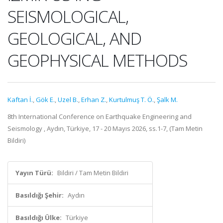
SEISMOLOGICAL,
GEOLOGICAL, AND
GEOPHYSICAL METHODS
Kaftan İ.
,
Gök E.
,
Uzel B.
,
Erhan Z.
,
Kurtulmuş T. Ö.
,
Şalk M.
8th International Conference on Earthquake Engineering and
Seismology , Aydın, Türkiye, 17 - 20 Mayıs 2026, ss.1-7, (Tam Metin
Bildiri)
Yayın Türü:
Bildiri / Tam Metin Bildiri
Basıldığı Şehir:
Aydın
Basıldığı Ülke:
Türkiye