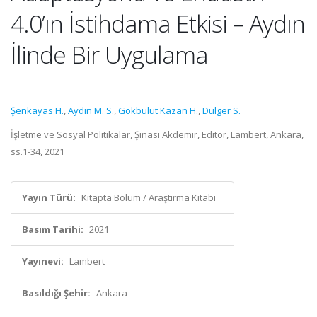
4.0’ın İstihdama Etkisi – Aydın
İlinde Bir Uygulama
Şenkayas H.
,
Aydın M. S.
,
Gökbulut Kazan H.
,
Dülger S.
İşletme ve Sosyal Politikalar, Şinasi Akdemir, Editör, Lambert, Ankara,
ss.1-34, 2021
Yayın Türü:
Kitapta Bölüm / Araştırma Kitabı
Basım Tarihi:
2021
Yayınevi:
Lambert
Basıldığı Şehir:
Ankara