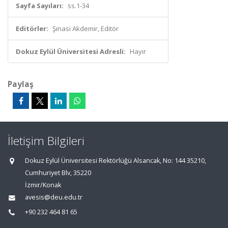
Sayfa Sayıları:
ss.1-34
Editörler:
Şinasi Akdemir, Editör
Dokuz Eylül Üniversitesi Adresli:
Hayır
Paylaş
İletişim Bilgileri
Dokuz Eylül Üniversitesi Rektörlüğü Alsancak, No: 144 35210,
Cumhuriyet Blv, 35220
İzmir/Konak
avesis@deu.edu.tr
+90 232 464 81 65