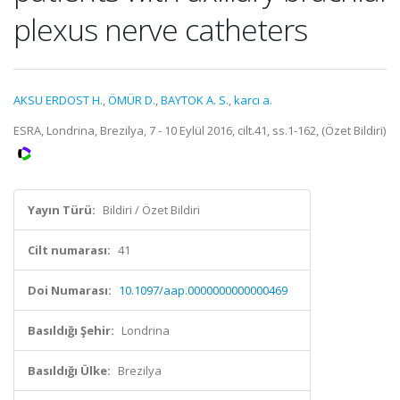
plexus nerve catheters
AKSU ERDOST H.
,
ÖMÜR D.
,
BAYTOK A. S.
,
karcı a.
ESRA, Londrina, Brezilya, 7 - 10 Eylül 2016, cilt.41, ss.1-162, (Özet Bildiri)
Yayın Türü:
Bildiri / Özet Bildiri
Cilt numarası:
41
Doi Numarası:
10.1097/aap.0000000000000469
Basıldığı Şehir:
Londrina
Basıldığı Ülke:
Brezilya