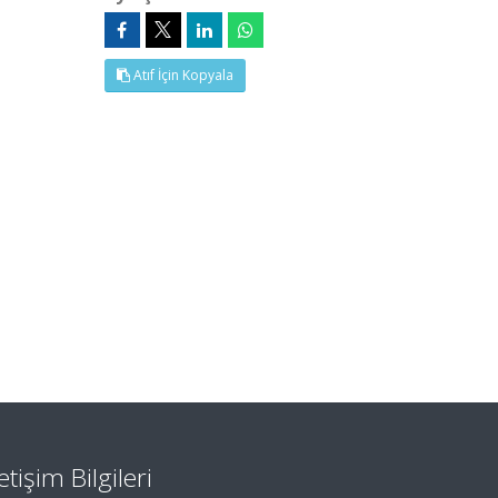
Atıf İçin Kopyala
letişim Bilgileri