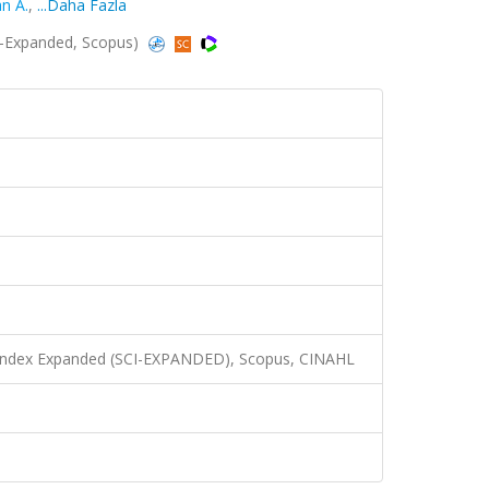
n A.
,
...Daha Fazla
SCI-Expanded, Scopus)
n Index Expanded (SCI-EXPANDED), Scopus, CINAHL