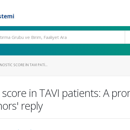
stemi
OSTIC SCORE IN TAVI PATI...
score in TAVI patients: A prom
hors' reply