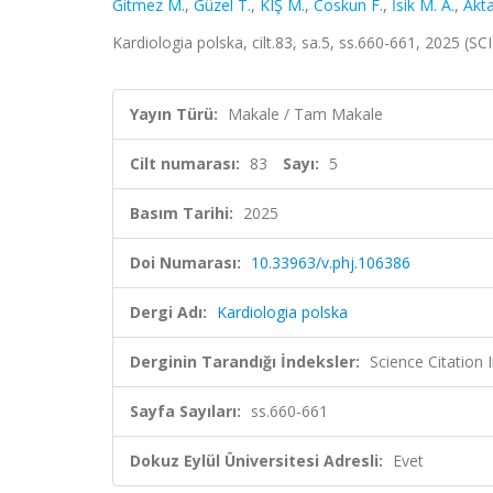
Gitmez M.
,
Güzel T.
,
KIŞ M.
,
Coskun F.
,
İsik M. A.
,
Akta
Kardiologia polska, cilt.83, sa.5, ss.660-661, 2025 (
Yayın Türü:
Makale / Tam Makale
Cilt numarası:
83
Sayı:
5
Basım Tarihi:
2025
Doi Numarası:
10.33963/v.phj.106386
Dergi Adı:
Kardiologia polska
Derginin Tarandığı İndeksler:
Science Citatio
Sayfa Sayıları:
ss.660-661
Dokuz Eylül Üniversitesi Adresli:
Evet