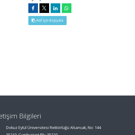
Atıf İçin Kopyala
letişim Bilgileri
Dokuz Eylül Üniversitesi Rektörlüğü Alsancak, No: 144
35210, Cumhuriyet Blv, 35220