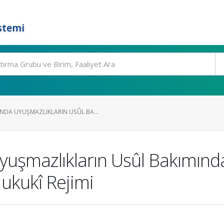
stemi
DA UYUŞMAZLIKLARIN USÛL BA...
uşmazlıkların Usûl Bakımın
ukukî Rejimi