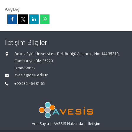
Paylaş
İletişim Bilgileri
Dokuz Eylül Üniversitesi Rektörlüğü Alsancak, No: 144 35210,
Cumhuriyet Blv, 35220
İzmir/Konak
avesis@deu.edu.tr
+90 232 464 81 65
Ana Sayfa
|
AVESİS Hakkında
|
İletişim