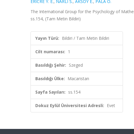
ERİCRE Y. E.
,
NARLI S.
,
AKSOY E.
,
PALA O.
The International Group for the Psychology of Mathem
ss.154, (Tam Metin Bildiri)
Yayın Türü:
Bildiri / Tam Metin Bildiri
Cilt numarası:
1
Basıldığı Şehir:
Szeged
Basıldığı Ülke:
Macaristan
Sayfa Sayıları:
ss.154
Dokuz Eylül Üniversitesi Adresli:
Evet