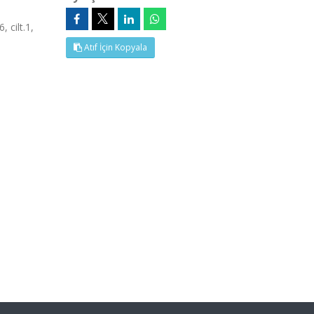
 cilt.1,
Atıf İçin Kopyala