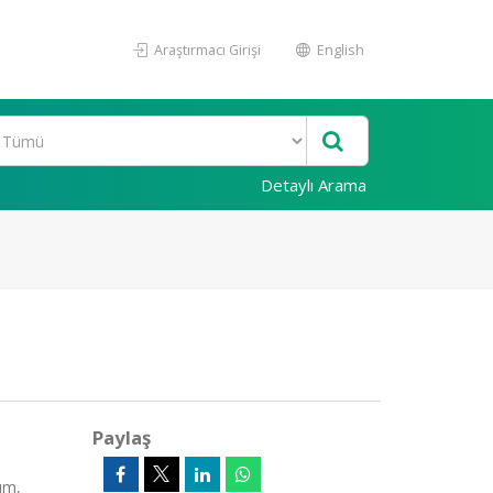
Araştırmacı Girişi
English
Detaylı Arama
Paylaş
um,