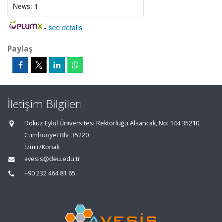
News:
1
-
see details
Paylaş
İletişim Bilgileri
Dokuz Eylül Üniversitesi Rektörlüğü Alsancak, No: 144 35210,
Cumhuriyet Blv, 35220
İzmir/Konak
avesis@deu.edu.tr
+90 232 464 81 65