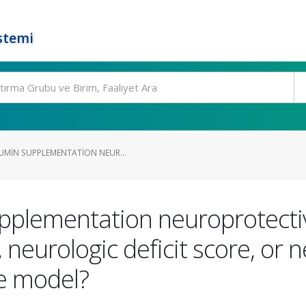
stemi
UMIN SUPPLEMENTATION NEUR...
upplementation neuroprotecti
y, neurologic deficit score, or
e model?