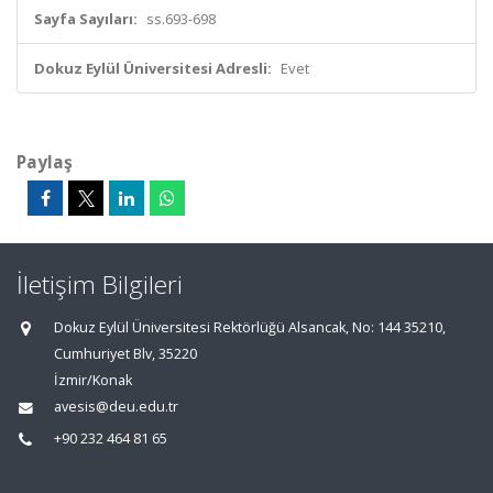
Sayfa Sayıları:
ss.693-698
Dokuz Eylül Üniversitesi Adresli:
Evet
Paylaş
İletişim Bilgileri
Dokuz Eylül Üniversitesi Rektörlüğü Alsancak, No: 144 35210,
Cumhuriyet Blv, 35220
İzmir/Konak
avesis@deu.edu.tr
+90 232 464 81 65