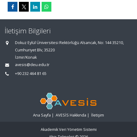
İletişim Bilgileri
Dokuz Eylül Üniversitesi Rektörlüğü Alsancak, No: 144 35210,
Cumhuriyet Blv, 35220
İzmir/Konak
avesis@deu.edu.tr
+90 232 464 81 65
Ana Sayfa
|
AVESİS Hakkında
|
İletişim
Akademik Veri Yönetim Sistemi
Abis Teknoloji
© 2026