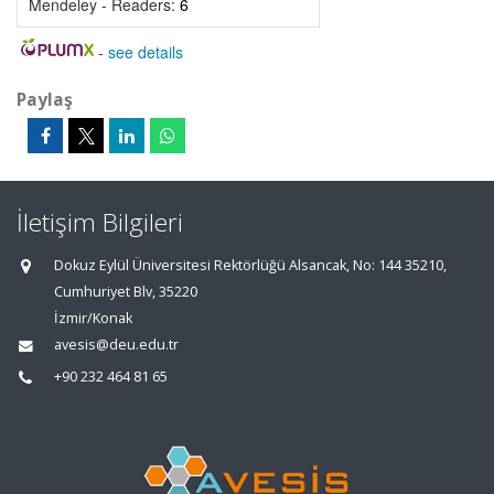
Mendeley - Readers:
6
-
see details
Paylaş
İletişim Bilgileri
Dokuz Eylül Üniversitesi Rektörlüğü Alsancak, No: 144 35210,
Cumhuriyet Blv, 35220
İzmir/Konak
avesis@deu.edu.tr
+90 232 464 81 65