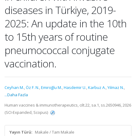
diseases in Türkiye, 2019-
2025: An update in the 10th
to 15th years of routine
pneumococcal conjugate
vaccination.
Ceyhan M.
,
Öz F. N.
,
Emiroğlu M.
,
Hasdemir U.
,
Karbuz A.
,
Yılmaz N.
,
...Daha Fazla
Human vaccines & immunotherapeutics, cilt.22, sa.1, ss.2650946, 2026
(SCI-Expanded, Scopus)
Yayın Türü:
Makale / Tam Makale