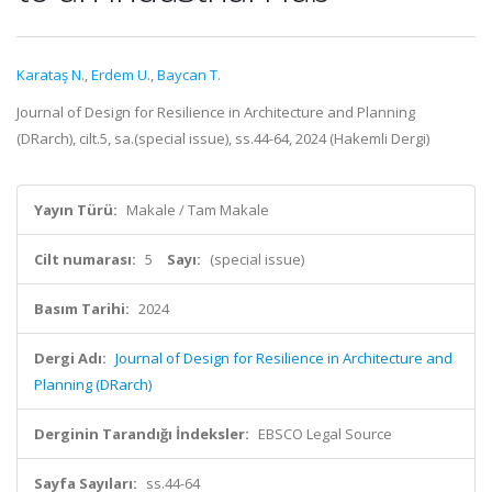
Karataş N.
,
Erdem U.
,
Baycan T.
Journal of Design for Resilience in Architecture and Planning
(DRarch), cilt.5, sa.(special issue), ss.44-64, 2024 (Hakemli Dergi)
Yayın Türü:
Makale / Tam Makale
Cilt numarası:
5
Sayı:
(special issue)
Basım Tarihi:
2024
Dergi Adı:
Journal of Design for Resilience in Architecture and
Planning (DRarch)
Derginin Tarandığı İndeksler:
EBSCO Legal Source
Sayfa Sayıları:
ss.44-64