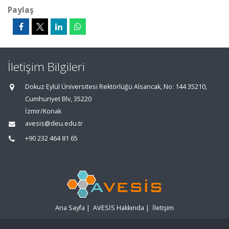
Paylaş
İletişim Bilgileri
Dokuz Eylül Üniversitesi Rektörlüğü Alsancak, No: 144 35210,
Cumhuriyet Blv, 35220
İzmir/Konak
avesis@deu.edu.tr
+90 232 464 81 65
Ana Sayfa
|
AVESİS Hakkında
|
İletişim