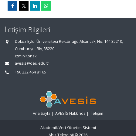
İletişim Bilgileri
Dokuz Eylül Üniversitesi Rektörlüğü Alsancak, No: 144 35210,
Cumhuriyet Blv, 35220
İzmir/Konak
avesis@deu.edu.tr
+90 232 464 81 65
Ana Sayfa
|
AVESİS Hakkında
|
İletişim
Akademik Veri Yönetim Sistemi
Abis Teknoloji
© 2026