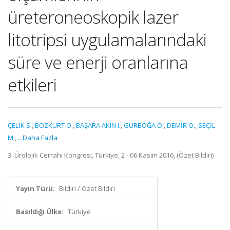
üreteroneoskopik lazer
litotripsi uygulamalarındaki
süre ve enerji oranlarına
etkileri
ÇELİK S.
,
BOZKURT O.
,
BAŞARA AKIN I.
,
GÜRBOĞA Ö.
,
DEMİR Ö.
,
SEÇİL
M.
,
...Daha Fazla
3. Ürolojik Cerrahi Kongresi, Türkiye, 2 - 06 Kasım 2016, (Özet Bildiri)
Yayın Türü:
Bildiri / Özet Bildiri
Basıldığı Ülke:
Türkiye