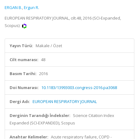
ERGAN B.
,
Ergun R.
EUROPEAN RESPIRATORY JOURNAL, cilt.48, 2016 (SCI-Expanded,
Scopus)
Yayın Türü:
Makale / Özet
Cilt numarası:
48
Basım Tarihi:
2016
Doi Numarası:
10.1183/13993003.congress-2016.pa3068
Dergi Adı:
EUROPEAN RESPIRATORY JOURNAL
Derginin Tarandığı İndeksler:
Science Citation Index
Expanded (SCI-EXPANDED), Scopus
Anahtar Kelimeler:
Acute respiratory failure, COPD -