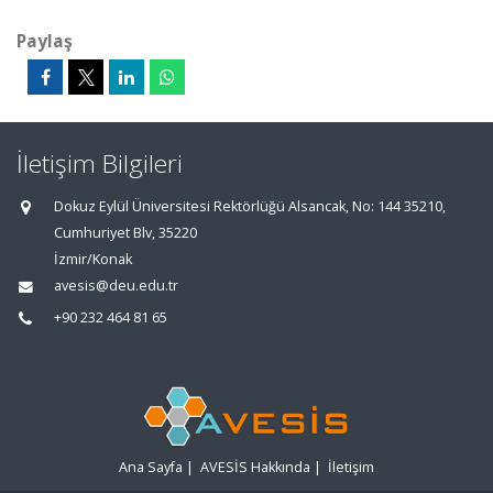
Paylaş
İletişim Bilgileri
Dokuz Eylül Üniversitesi Rektörlüğü Alsancak, No: 144 35210,
Cumhuriyet Blv, 35220
İzmir/Konak
avesis@deu.edu.tr
+90 232 464 81 65
Ana Sayfa
|
AVESİS Hakkında
|
İletişim