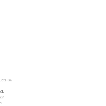
upta ise
şük
çin
onu