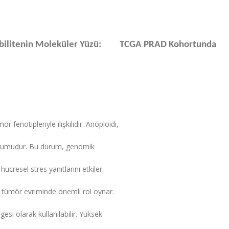
abilitenin Moleküler Yüzü: TCGA PRAD Kohortunda
enotipleriyle ilişkilidir. Anöploidi,
rumudur. Bu durum, genomik
cresel stres yanıtlarını etkiler.
e tümör evriminde önemli rol oynar.
esi olarak kullanılabilir. Yüksek