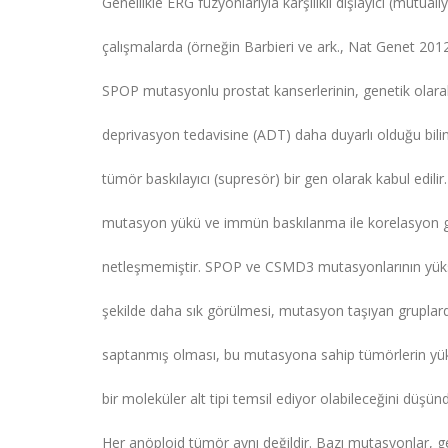
Genellikle ERG füzyonlarıyla karşılıklı dışlayıcı (mutuall
çalışmalarda (örneğin Barbieri ve ark., Nat Genet 2012) 
SPOP mutasyonlu prostat kanserlerinin, genetik olara
deprivasyon tedavisine (ADT) daha duyarlı olduğu bi
tümör baskılayıcı (supresör) bir gen olarak kabul edil
mutasyon yükü ve immün baskılanma ile korelasyon gö
netleşmemiştir. SPOP ve CSMD3 mutasyonlarının yüks
şekilde daha sık görülmesi, mutasyon taşıyan gruplard
saptanmış olması, bu mutasyona sahip tümörlerin yüks
bir moleküler alt tipi temsil ediyor olabileceğini düşü
Her anöploid tümör aynı değildir. Bazı mutasyonlar,