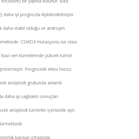
y exclusive) bir yapıda bulunur. Bazı
daha iyi prognozla ilişkilendirilmiştir.
k daha stabil olduğu ve androjen
linmektedir. CSMD3 mutasyonu ise olası
ir. Bazı veri kümelerinde yüksek tümör
stermiştir. Prognostik etkisi henüz
ek anöploidi grubunda anlamlı
a daha iyi sağkalım sonuçları
ek anöploidi tümörler içerisinde ayrı
ndürmektedir.
 genomik kaosun ortasında