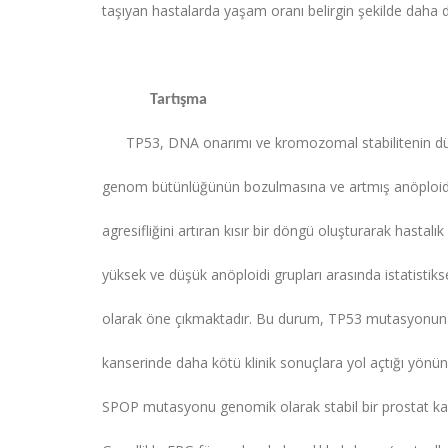
taşıyan hastalarda yaşam oranı belirgin şekilde daha 
Tartışma
TP53, DNA onarımı ve kromozomal stabilitenin düzen
genom bütünlüğünün bozulmasına ve artmış anöploid
agresifliğini artıran kısır bir döngü oluşturarak hastal
yüksek ve düşük anöploidi grupları arasında istatistik
olarak öne çıkmaktadır. Bu durum, TP53 mutasyonuna 
kanserinde daha kötü klinik sonuçlara yol açtığı yönü
SPOP mutasyonu genomik olarak stabil bir prostat kanseri