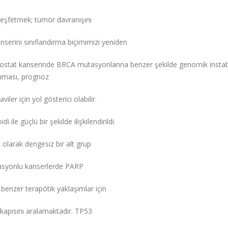
ı keşfetmek; tümör davranışını
nserini sınıflandırma biçimimizi yeniden
ostat kanserinde BRCA mutasyonlarına benzer şekilde genomik instabi
tanması, prognoz
ler için yol gösterici olabilir.
le güçlü bir şekilde ilişkilendirildi.
olarak dengesiz bir alt grup
tasyonlu kanserlerde PARP
 benzer terapötik yaklaşımlar için
ın kapısını aralamaktadır. TP53