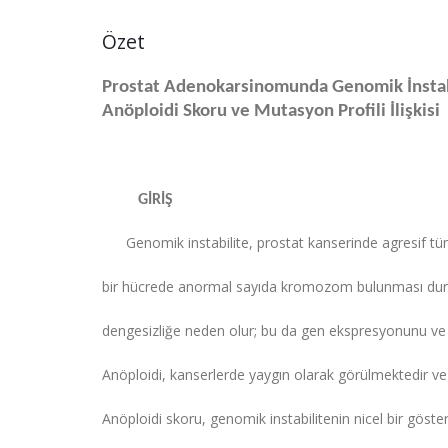
Özet
Prostat Adenokarsinomunda Genomik İnst
Anöploidi Skoru ve Mutasyon Profili İlişkisi
GİRİŞ
Genomik instabilite, prostat kanserinde agresif tümör f
bir hücrede anormal sayıda kromozom bulunması du
dengesizliğe neden olur; bu da gen ekspresyonunu ve hü
Anöploidi, kanserlerde yaygın olarak görülmektedir v
Anöploidi skoru, genomik instabilitenin nicel bir gösterg