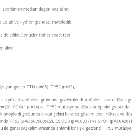
i skorlarının median değeri baz alındı
le Colab ve Python (pandas, matplotlib,
elde edildi. Sonuçlar Fisher exact test
ri alındı.
rayan genler TTN (n=85), TP53 (n=63),
ca yüksek anöploidi grubunda gözlemlendi. Anöploidi skoru düşük gr
n=20), FOXA1 (n=14) idi. TP53 mutasyonu düşük anöploidi grubunda
nöploidi grubunda dikkat çekici bir artış gözlemlendi. Yüksek ve dü
ığında TP53 (
p=0.000000502
), CSMD3 (p=0.0337) ve SPOP (p=0.0426) i
ile genel sağkalım arasında anlamlı bir ilişki gözlendi. TP53 mutasy