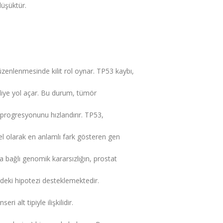
düşüktür.
lenmesinde kilit rol oynar. TP53 kaybı,
iye yol açar. Bu durum, tümör
ık progresyonunu hızlandırır. TP53,
sel olarak en anlamlı fark gösteren gen
bağlı genomik kararsızlığın, prostat
ndeki hipotezi desteklemektedir.
 alt tipiyle ilişkilidir.