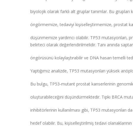
biyolojik olarak farklı alt gruplar tanımlar. Bu gruplar
öngörmemize, tedaviyi kişiselleştirmemize, prostat ka
düşünmemize yardımcı olabilir. TP53 mutasyonları, pr
belirteci olarak değerlendirilmelidir. Tanı anında sap
öngörüsünü kolaylaştırabilir ve DNA hasarı temelli tedavi
Yaptığımız analizde, TP53 mutasyonları yüksek anöploidi i
Bu bulgu, TP53-mutant prostat kanserlerinin genomik 
oluşturabileceğini düşündürmektedir. Tıpkı BRCA mu
inhibitörlerinin kullanılması gibi, TP53 mutasyonları da
hedef olabilir. Bu, kişiselleştirilmiş tedavi olanakların