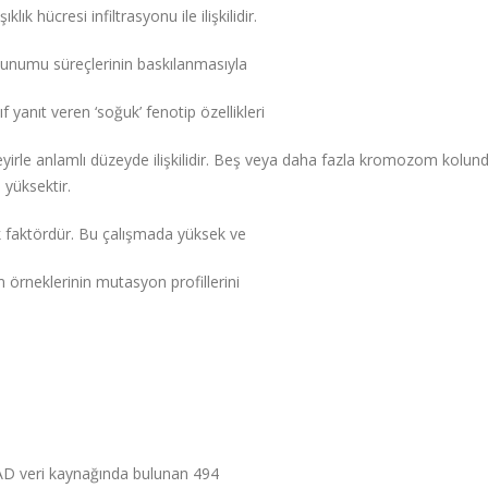
k hücresi infiltrasyonu ile ilişkilidir.
n sunumu süreçlerinin baskılanmasıyla
 yanıt veren ‘soğuk’ fenotip özellikleri
seyirle anlamlı düzeyde ilişkilidir. Beş veya daha fazla kromozom kolun
 yüksektir.
 faktördür. Bu çalışmada yüksek ve
örneklerinin mutasyon profillerini
AD veri kaynağında bulunan 494