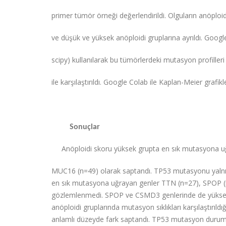
primer tümör örneği değerlendirildi. Olguların anöploid
ve düşük ve yüksek anöploidi gruplarına ayrıldı. Goog
scipy) kullanılarak bu tümörlerdeki mutasyon profilleri 
ile karşılaştırıldı. Google Colab ile Kaplan-Meier grafikle
Sonuçlar
Anöploidi skoru yüksek grupta en sık mutasyona uğ
MUC16 (n=49) olarak saptandı. TP53 mutasyonu yalnız
en sık mutasyona uğrayan genler TTN (n=27), SPOP (
gözlemlenmedi. SPOP ve CSMD3 genlerinde de yüksek a
anöploidi gruplarında mutasyon sıklıkları karşılaştırıld
anlamlı düzeyde fark saptandı. TP53 mutasyon durumu 