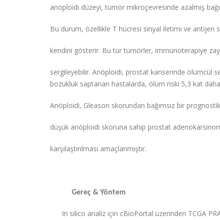
anöploidi düzeyi, tümör mikroçevresinde azalmış bağışıklı
Bu durum, özellikle T hücresi sinyal iletimi ve antije
kendini gösterir. Bu tür tümörler, immünoterapiye zayıf
sergileyebilir. Anöploidi, prostat kanserinde ölümcül 
bozukluk saptanan hastalarda, ölüm riski 5,3 kat daha
Anöploidi, Gleason skorundan bağımsız bir prognostik
düşük anöploidi skoruna sahip prostat adenokarsinom 
karşılaştırılması amaçlanmıştır.
Gereç & Yöntem
In silico analiz için cBioPortal üzerinden TCGA PR