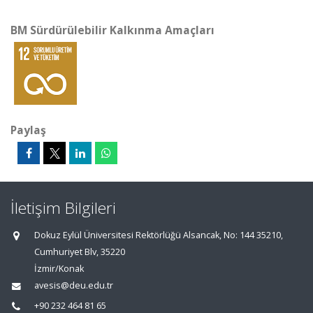
BM Sürdürülebilir Kalkınma Amaçları
Paylaş
İletişim Bilgileri
Dokuz Eylül Üniversitesi Rektörlüğü Alsancak, No: 144 35210,
Cumhuriyet Blv, 35220
İzmir/Konak
avesis@deu.edu.tr
+90 232 464 81 65