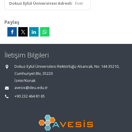
Dokuz Eylül Üniversitesi Adresli:
Evet
Paylaş
İletişim Bilgileri
Dokuz Eylül Üniversitesi Rektörlüğü Alsancak, No: 144 35210,
Cumhuriyet Blv, 35220
İzmir/Konak
avesis@deu.edu.tr
+90 232 464 81 65