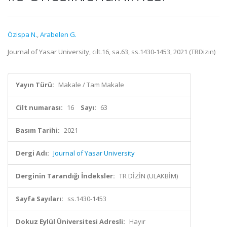
Özispa N.
,
Arabelen G.
Journal of Yasar University, cilt.16, sa.63, ss.1430-1453, 2021 (TRDizin)
Yayın Türü:
Makale / Tam Makale
Cilt numarası:
16
Sayı:
63
Basım Tarihi:
2021
Dergi Adı:
Journal of Yasar University
Derginin Tarandığı İndeksler:
TR DİZİN (ULAKBİM)
Sayfa Sayıları:
ss.1430-1453
Dokuz Eylül Üniversitesi Adresli:
Hayır