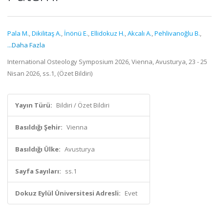
Pala M.
,
Dikilitaş A.
,
İnönü E.
,
Ellidokuz H.
,
Akcalı A.
,
Pehlivanoğlu B.
,
...Daha Fazla
International Osteology Symposium 2026, Vienna, Avusturya, 23 - 25
Nisan 2026, ss.1, (Özet Bildiri)
Yayın Türü:
Bildiri / Özet Bildiri
Basıldığı Şehir:
Vienna
Basıldığı Ülke:
Avusturya
Sayfa Sayıları:
ss.1
Dokuz Eylül Üniversitesi Adresli:
Evet