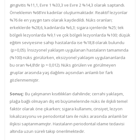
gingivitis %11,1, Evre 1 %33,3 ve Evre 2 %14,3 olarak saptandı.
Örneklemin %68'ini kadınlar oluşturmaktadır. Reaktif lezyonlar
%76 ile en yaygın tanı olarak kaydedildi. Nüks oranları;
erkeklerde %28,6, kadınlarda %6,3; sigara içenlerde %25; tek
bölgeli lezyonlarda %9,1 ve çok bölgeli lezyonlarda %100; düşük
eğitim seviyesine sahip hastalarda ise %18,8 olarak bulundu
(p>0,05). İnsizyonel yaklaşım uygulanan hastaların tamamında
(%100) nüks görülürken, eksizyonel yaklaşım uygulananlarda
bu oran %4,8’dir (p = 0,012). Nüks görülen ve görülmeyen
gruplar arasında yaş dağılımı açısından anlamlı bir fark
gözlenmemiştir.
Sonuç:
Bu çalışmanın kısıtlılıkları dahilinde; cerrahi yaklaşım,
plağa bağlı olmayan diş eti büyümelerinde nüks ile ilişkili temel
faktör olarak öne çıkarken; sigara kullanımı, cinsiyet, lezyon
lokalizasyonu ve periodontal tanı ile nüks arasında anlamlı bir
ilişkisi saptanmamıştır. Hastaların periodontal idame tedavisi
altında uzun süreli takip önerilmektedir.