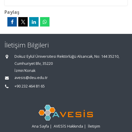
Paylaş
İletişim Bilgileri
Dokuz Eylül Üniversitesi Rektörlüğü Alsancak, No: 144 35210,
Cumhuriyet Blv, 35220
İzmir/Konak
avesis@deu.edu.tr
+90 232 464 81 65
Ana Sayfa
|
AVESİS Hakkında
|
İletişim