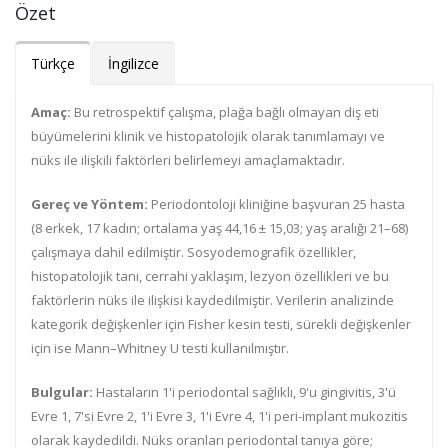
Özet
Türkçe
İngilizce
Amaç:
Bu retrospektif çalışma, plağa bağlı olmayan diş eti
büyümelerini klinik ve histopatolojik olarak tanımlamayı ve
nüks ile ilişkili faktörleri belirlemeyi amaçlamaktadır.
Gereç ve Yöntem:
Periodontoloji kliniğine başvuran 25 hasta
(8 erkek, 17 kadın; ortalama yaş 44,16 ± 15,03; yaş aralığı 21–68)
çalışmaya dahil edilmiştir. Sosyodemografik özellikler,
histopatolojik tanı, cerrahi yaklaşım, lezyon özellikleri ve bu
faktörlerin nüks ile ilişkisi kaydedilmiştir. Verilerin analizinde
kategorik değişkenler için Fisher kesin testi, sürekli değişkenler
için ise Mann–Whitney U testi kullanılmıştır.
Bulgular:
Hastaların 1'i periodontal sağlıklı, 9'u gingivitis, 3'ü
Evre 1, 7'si Evre 2, 1'i Evre 3, 1'i Evre 4, 1'i peri-implant mukozitis
olarak kaydedildi. Nüks oranları periodontal tanıya göre;