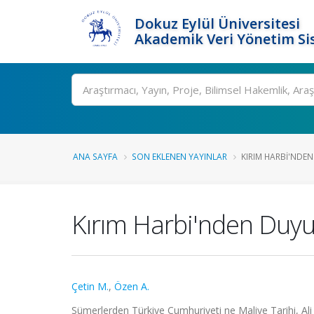
Dokuz Eylül Üniversitesi
Akademik Veri Yönetim Si
Ara
ANA SAYFA
SON EKLENEN YAYINLAR
KIRIM HARBI'NDE
Kırım Harbi'nden Duyu
Çetin M.
,
Özen A.
Sümerlerden Türkiye Cumhuriyeti ne Maliye Tarihi, Al