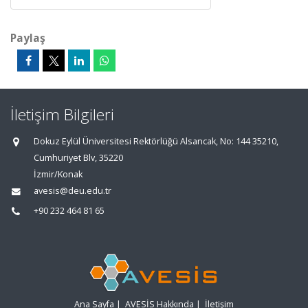
Paylaş
İletişim Bilgileri
Dokuz Eylül Üniversitesi Rektörlüğü Alsancak, No: 144 35210,
Cumhuriyet Blv, 35220
İzmir/Konak
avesis@deu.edu.tr
+90 232 464 81 65
Ana Sayfa
|
AVESİS Hakkında
|
İletişim