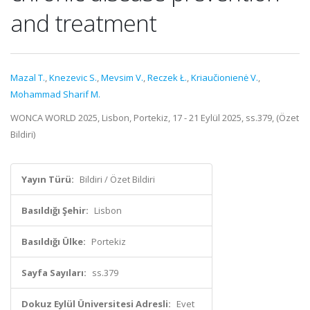
and treatment
Mazal T.
,
Knezevic S.
,
Mevsim V.
,
Reczek Ł.
,
Kriaučionienė V.
,
Mohammad Sharif M.
WONCA WORLD 2025, Lisbon, Portekiz, 17 - 21 Eylül 2025, ss.379, (Özet
Bildiri)
Yayın Türü:
Bildiri / Özet Bildiri
Basıldığı Şehir:
Lisbon
Basıldığı Ülke:
Portekiz
Sayfa Sayıları:
ss.379
Dokuz Eylül Üniversitesi Adresli:
Evet