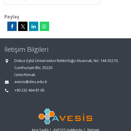
Paylaş
İletişim Bilgileri
Dokuz Eylül Üniversitesi Rektörlüğü Alsancak, No: 144 35210,
Cumhuriyet Blv, 35220
İzmir/Konak
avesis@deu.edu.tr
+90 232 464 81 65
Ana Sayfa
|
AVESİS Hakkında
|
İletişim