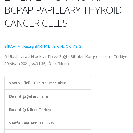
BCPAP PAPILLARY THYROID
CANCER CELLS
SİPAHİ M.
,
KELEŞ BARTIK D.
,
Efe H.
,
OKTAY G.
6. Uluslararası Hipokrat Tıp ve Sağlık Bilimleri Kongresi, İzmir, Türkiye,
30 Nisan 2021, ss.34-35, (Özet Bildiri)
Yayın Türü:
Bildiri / Özet Bildiri
Basıldığı Şehir:
İzmir
Basıldığı Ülke:
Türkiye
Sayfa Sayıları:
ss.34-35