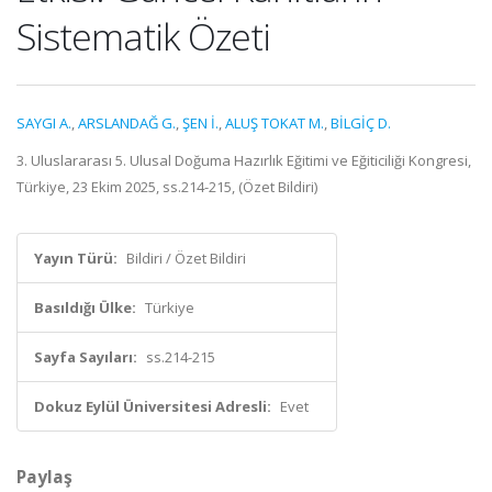
Sistematik Özeti
SAYGI A.
,
ARSLANDAĞ G.
,
ŞEN İ.
,
ALUŞ TOKAT M.
,
BİLGİÇ D.
3. Uluslararası 5. Ulusal Doğuma Hazırlık Eğitimi ve Eğiticiliği Kongresi,
Türkiye, 23 Ekim 2025, ss.214-215, (Özet Bildiri)
Yayın Türü:
Bildiri / Özet Bildiri
Basıldığı Ülke:
Türkiye
Sayfa Sayıları:
ss.214-215
Dokuz Eylül Üniversitesi Adresli:
Evet
Paylaş