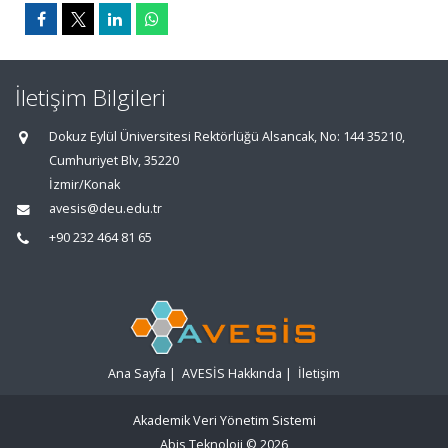
İletişim Bilgileri
Dokuz Eylül Üniversitesi Rektörlüğü Alsancak, No: 144 35210,
Cumhuriyet Blv, 35220
İzmir/Konak
avesis@deu.edu.tr
+90 232 464 81 65
Ana Sayfa
|
AVESİS Hakkında
|
İletişim
Akademik Veri Yönetim Sistemi
Abis Teknoloji
© 2026