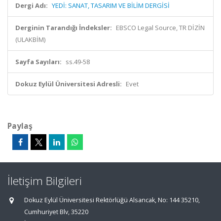
Dergi Adı:
YEDİ: SANAT, TASARIM VE BİLİM DERGİSİ
Derginin Tarandığı İndeksler:
EBSCO Legal Source, TR DİZİN
(ULAKBİM)
Sayfa Sayıları:
ss.49-58
Dokuz Eylül Üniversitesi Adresli:
Evet
Paylaş
İletişim Bilgileri
Dokuz Eylül Üniversitesi Rektörlüğü Alsancak, No: 144 35210,
Cumhuriyet Blv, 35220