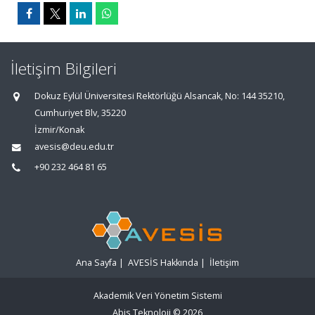
İletişim Bilgileri
Dokuz Eylül Üniversitesi Rektörlüğü Alsancak, No: 144 35210,
Cumhuriyet Blv, 35220
İzmir/Konak
avesis@deu.edu.tr
+90 232 464 81 65
Ana Sayfa
|
AVESİS Hakkında
|
İletişim
Akademik Veri Yönetim Sistemi
Abis Teknoloji
© 2026