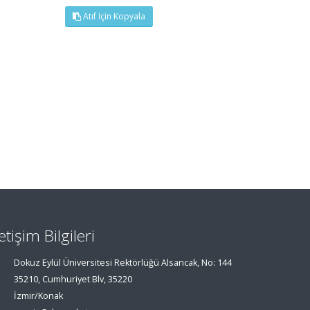
Atıf İçin Kopyala
letişim Bilgileri
Dokuz Eylül Üniversitesi Rektörlüğü Alsancak, No: 144
35210, Cumhuriyet Blv, 35220
İzmir/Konak