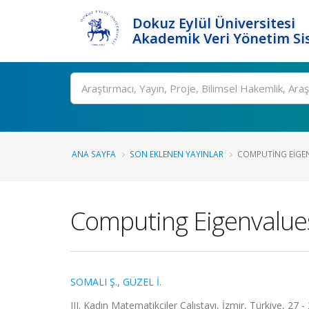
Dokuz Eylül Üniversitesi
Akademik Veri Yönetim Si
Ara
ANA SAYFA
SON EKLENEN YAYINLAR
COMPUTING EIGEN
Computing Eigenvalues
SOMALI Ş.
,
GÜZEL İ.
III. Kadın Matematikçiler Çalıştayı, İzmir, Türkiye, 27 