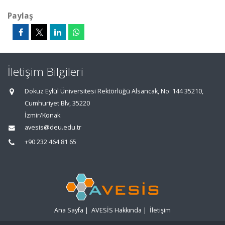
Paylaş
İletişim Bilgileri
Dokuz Eylül Üniversitesi Rektörlüğü Alsancak, No: 144 35210,
Cumhuriyet Blv, 35220
İzmir/Konak
avesis@deu.edu.tr
+90 232 464 81 65
Ana Sayfa
|
AVESİS Hakkında
|
İletişim