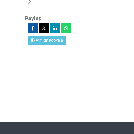
2
Paylaş
Atıf İçin Kopyala