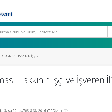
stemi
 KORUNMASI HAKKININ İŞÇ...
ası Hakkının İşçi ve İşveren İli
lt.13, sa.50, ss.763-848, 2016 (TRDizin)