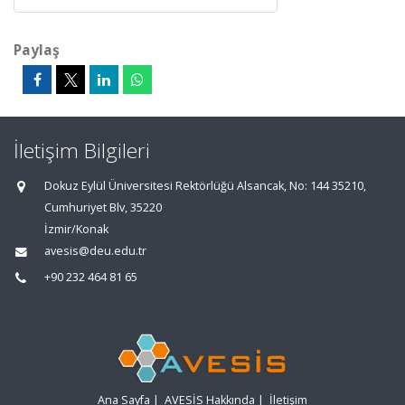
Paylaş
İletişim Bilgileri
Dokuz Eylül Üniversitesi Rektörlüğü Alsancak, No: 144 35210,
Cumhuriyet Blv, 35220
İzmir/Konak
avesis@deu.edu.tr
+90 232 464 81 65
Ana Sayfa
|
AVESİS Hakkında
|
İletişim