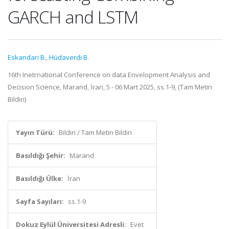
GARCH and LSTM
Eskandari B.
,
Hüdaverdi B.
16th Inetrnational Conference on data Envelopment Analysis and
Decision Science, Marand, İran, 5 - 06 Mart 2025, ss.1-9, (Tam Metin
Bildiri)
Yayın Türü:
Bildiri / Tam Metin Bildiri
Basıldığı Şehir:
Marand
Basıldığı Ülke:
İran
Sayfa Sayıları:
ss.1-9
Dokuz Eylül Üniversitesi Adresli:
Evet