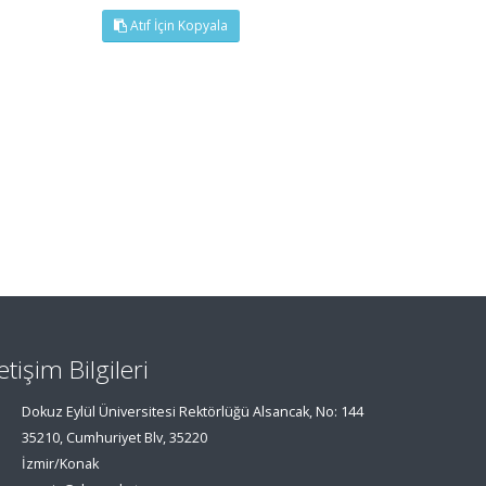
Atıf İçin Kopyala
letişim Bilgileri
Dokuz Eylül Üniversitesi Rektörlüğü Alsancak, No: 144
35210, Cumhuriyet Blv, 35220
İzmir/Konak