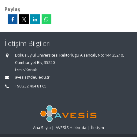
Paylaş
İletişim Bilgileri
Dokuz Eylül Üniversitesi Rektörlüğü Alsancak, No: 144 35210,
Cumhuriyet Blv, 35220
İzmir/Konak
avesis@deu.edu.tr
+90 232 464 81 65
Ana Sayfa
|
AVESİS Hakkında
|
İletişim